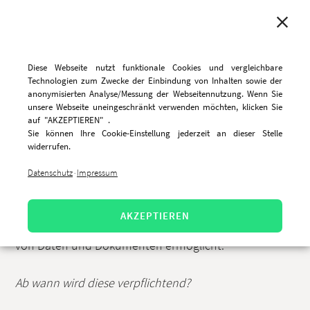
MENU
Diese Webseite nutzt funktionale Cookies und vergleichbare
Technologien zum Zwecke der Einbindung von Inhalten sowie der
anonymisierten Analyse/Messung der Webseitennutzung. Wenn Sie
unsere Webseite uneingeschränkt verwenden möchten, klicken Sie
Was ist die
auf "AKZEPTIEREN" .
Sie können Ihre Cookie-Einstellung jederzeit an dieser Stelle
Telematikinfrastruktur?
widerrufen.
Datenschutz
Impressum
·
Die
T
elematik
i
nfrastruktur (
TI
) ist ein sicheres
Netzwerk, das alle Beteiligten in der
AKZEPTIEREN
Patientenversorgung verbindet und den Austausch
von Daten und Dokumenten ermöglicht.
Ab wann wird diese verpflichtend?