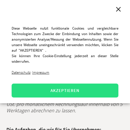
MENU
Diese Webseite nutzt funktionale Cookies und vergleichbare
Technologien zum Zwecke der Einbindung von Inhalten sowie der
anonymisierten Analyse/Messung der Webseitennutzung. Wenn Sie
unsere Webseite uneingeschränkt verwenden möchten, klicken Sie
CareFactoring - Abrechnung
auf "AKZEPTIEREN" .
Sie können Ihre Cookie-Einstellung jederzeit an dieser Stelle
Ihres Pflegedienstes
widerrufen.
Datenschutz
Impressum
·
Mit CareFactoring haben Sie die Möglichkeit, Ihren
AKZEPTIEREN
ambulanten Pflegedienst für eine Gebühr von 1,0%
zzgl. USt. und Ihren Intensivpflegedienst für 0,5% zzgl.
USt. pro monatlichem Rechnungslauf innerhalb von 5
Werktagen abrechnen zu lassen.
Die Aufgaben, die wir für Sie übernehmen: