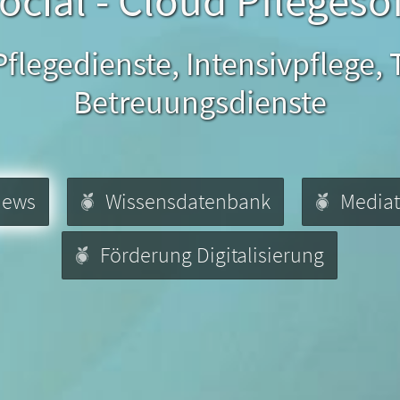
ocial - Cloud Pflegeso
flegedienste, Intensivpflege,
Betreuungsdienste
News
Wissensdatenbank
Media
Förderung Digitalisierung