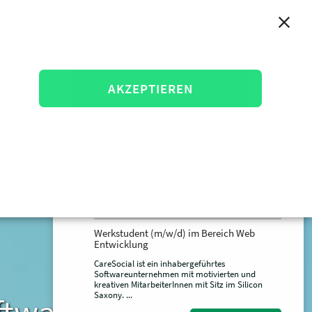
anmelden
KONTAKT
Wir Suchen Aktuell...
AKZEPTIEREN
Werkstudent (m/w/d) im Bereich Android
App Entwicklung
CareSocial ist ein inhabergeführtes
Softwareunternehmen mit motivierten und
kreativen MitarbeiterInnen mit Sitz im Silicon
Saxony. ...
Job Angebot
Werkstudent (m/w/d) im Bereich Web
Entwicklung
CareSocial ist ein inhabergeführtes
Softwareunternehmen mit motivierten und
kreativen MitarbeiterInnen mit Sitz im Silicon
Saxony. ...