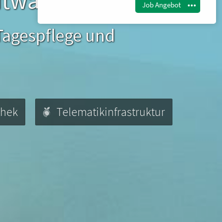
ftware
Job Angebot
 Tagespflege und
thek
Telematikinfrastruktur