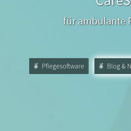
CareS
für ambulante P
Pflegesoftware
Blog & 