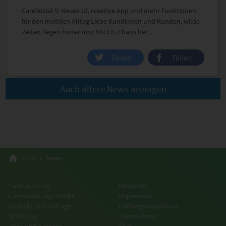
CareSocial 5: Neues UI, reaktive App und mehr Funktionen
für den mobilen Alltag Liebe Kundinnen und Kunden, wilde
Zeiten liegen hinter uns: BSI C5, Chaos bei ...
Teilen
Teilen
Auch ältere News anzeigen
Start
News
CareFactoring
Bestellen
CareSocial sagt Danke
Impressum
Kontakt und Anfrage
Haftungsausschluss
Schulung
Datenschutz
Jobs und Karriere
AGB