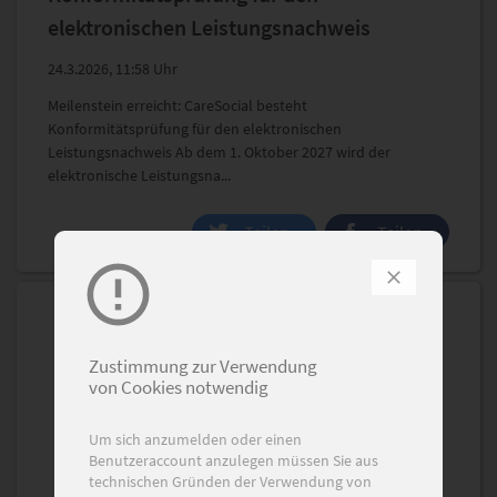
elektronischen Leistungsnachweis
24.3.2026, 11:58 Uhr
Meilenstein erreicht: CareSocial besteht
Konformitätsprüfung für den elektronischen
Leistungsnachweis Ab dem 1. Oktober 2027 wird der
elektronische Leistungsna...
Teilen
Teilen
Zustimmung zur Verwendung
von Cookies notwendig
Um sich anzumelden oder einen
Benutzeraccount anzulegen müssen Sie aus
technischen Gründen der Verwendung von