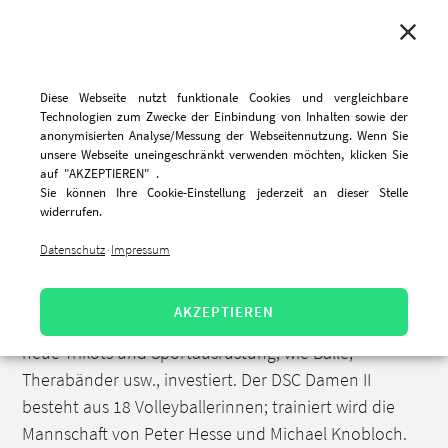
MENU
Diese Webseite nutzt funktionale Cookies und vergleichbare
Technologien zum Zwecke der Einbindung von Inhalten sowie der
anonymisierten Analyse/Messung der Webseitennutzung. Wenn Sie
unsere Webseite uneingeschränkt verwenden möchten, klicken Sie
Neues Spiel, neues Glück!
auf "AKZEPTIEREN" .
Sie können Ihre Cookie-Einstellung jederzeit an dieser Stelle
widerrufen.
9.11.2018, 9:51 Uhr
Datenschutz
Impressum
·
Für die DSC Volleyball-Damen II hat die Saison 2018/
2019 begonnen und CareSocial als Sponsor freut sich
AKZEPTIEREN
wieder mit dabei zu sein. Unser Sponsoring wird in
neue Trikots und Sportausrüstung, wie Bälle,
Therabänder usw., investiert. Der DSC Damen II
besteht aus 18 Volleyballerinnen; trainiert wird die
Mannschaft von Peter Hesse und Michael Knobloch.