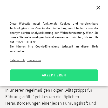
MENU
Diese Webseite nutzt funktionale Cookies und vergleichbare
Technologien zum Zwecke der Einbindung von Inhalten sowie der
anonymisierten Analyse/Messung der Webseitennutzung. Wenn Sie
unsere Webseite uneingeschränkt verwenden möchten, klicken Sie
Folge 4: Alltagstipp für
auf "AKZEPTIEREN" .
Sie können Ihre Cookie-Einstellung jederzeit an dieser Stelle
Führungskräfte –
widerrufen.
Dienstberatungen effektiv
Datenschutz
Impressum
·
gestalten
AKZEPTIEREN
24.7.2019, 10:08 Uhr
In unseren regelmäßigen Folgen „Alltagstipps für
Führungskräfte“ geht es um die täglichen
Herausforderungen einer jeden Führungskraft und