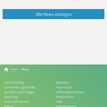
Alle News anzeigen
Start
News
CareFactoring
Bestellen
CareSocial sagt Danke
Impressum
Kontakt und Anfrage
Haftungsausschluss
Schulung
Datenschutz
Jobs und Karriere
AGB
Presse
Digitalisierung