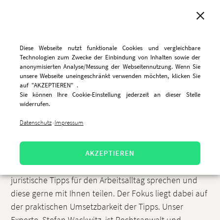
MENU
Diese Webseite nutzt funktionale Cookies und vergleichbare
Technologien zum Zwecke der Einbindung von Inhalten sowie der
anonymisierten Analyse/Messung der Webseitennutzung. Wenn Sie
unsere Webseite uneingeschränkt verwenden möchten, klicken Sie
Folge 4_Arbeitsrecht kompakt:
auf "AKZEPTIEREN" .
Sie können Ihre Cookie-Einstellung jederzeit an dieser Stelle
Elternzeit – Was Arbeitnehmer
widerrufen.
wissen sollten
Datenschutz
Impressum
·
11.3.2020, 16:00 Uhr
AKZEPTIEREN
In unserer 14-tägigen Videoreihe möchten wir über
juristische Tipps für den Arbeitsalltag sprechen und
diese gerne mit Ihnen teilen. Der Fokus liegt dabei auf
der praktischen Umsetzbarkeit der Tipps. Unser
Experte, Stefan Wackwitz, ist Rechtsanwalt und