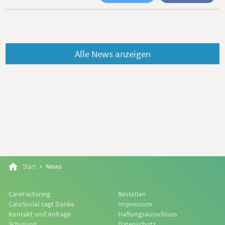
Alle News anzeigen
Start
News
CareFactoring
Bestellen
CareSocial sagt Danke
Impressum
Kontakt und Anfrage
Haftungsausschluss
Schulung
Datenschutz