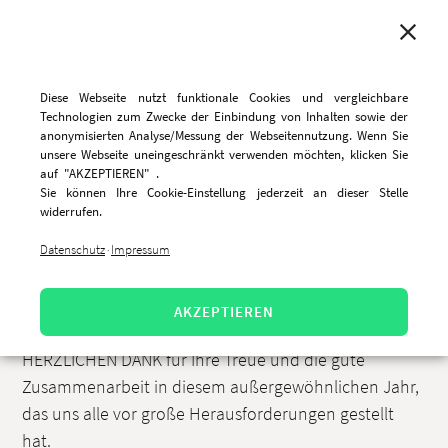
MENU
Diese Webseite nutzt funktionale Cookies und vergleichbare
Technologien zum Zwecke der Einbindung von Inhalten sowie der
anonymisierten Analyse/Messung der Webseitennutzung. Wenn Sie
unsere Webseite uneingeschränkt verwenden möchten, klicken Sie
Wir wünschen FROHE
auf "AKZEPTIEREN" .
Sie können Ihre Cookie-Einstellung jederzeit an dieser Stelle
WEIHNACHT!
widerrufen.
Datenschutz
Impressum
·
22.12.2020, 8:48 Uhr
Bevor wir uns jedoch in die "Weihnachtsferien"
AKZEPTIEREN
verabschieden, möchten wir einmal DANKE sagen!
HERZLICHEN DANK für Ihre Treue und die gute
Zusammenarbeit in diesem außergewöhnlichen Jahr,
das uns alle vor große Herausforderungen gestellt
hat.