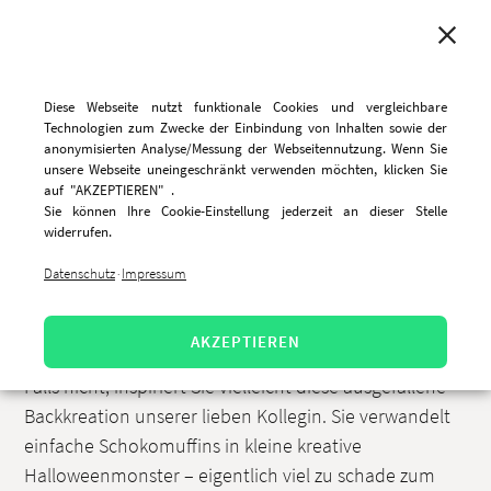
MENU
Diese Webseite nutzt funktionale Cookies und vergleichbare
Technologien zum Zwecke der Einbindung von Inhalten sowie der
anonymisierten Analyse/Messung der Webseitennutzung. Wenn Sie
unsere Webseite uneingeschränkt verwenden möchten, klicken Sie
Happy Halloween!
auf "AKZEPTIEREN" .
Sie können Ihre Cookie-Einstellung jederzeit an dieser Stelle
widerrufen.
29.10.2021, 9:19 Uhr
Datenschutz
Impressum
·
Die Nacht der Gruselnächte
Halloween
steht
unmittelbar bevor. Sind Sie schon in Stimmung?
AKZEPTIEREN
Falls nicht, inspiriert Sie vielleicht diese ausgefallene
Backkreation unserer lieben Kollegin. Sie verwandelt
einfache Schokomuffins in kleine kreative
Halloweenmonster – eigentlich viel zu schade zum