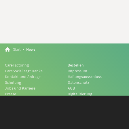
Start
News
CareFactoring
Bestellen
CareSocial sagt Danke
Impressum
Kontakt und Anfrage
Haftungsausschluss
Schulung
Datenschutz
Jobs und Karriere
AGB
Presse
Digitalisierung
Kooperation und Partner
CareSocial Shop
Supportcenter