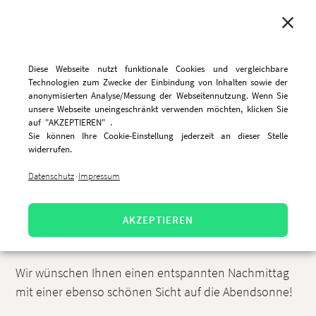
MENU
Diese Webseite nutzt funktionale Cookies und vergleichbare
Technologien zum Zwecke der Einbindung von Inhalten sowie der
anonymisierten Analyse/Messung der Webseitennutzung. Wenn Sie
unsere Webseite uneingeschränkt verwenden möchten, klicken Sie
Wir wünschen einen schönen
auf "AKZEPTIEREN" .
Sie können Ihre Cookie-Einstellung jederzeit an dieser Stelle
Feierabend!
widerrufen.
Datenschutz
Impressum
·
19.1.2022, 16:33 Uhr
Der Feierabend klopft schon an unsere Bürofenster🤩
AKZEPTIEREN
😍
Wir wünschen Ihnen einen entspannten Nachmittag
mit einer ebenso schönen Sicht auf die Abendsonne!