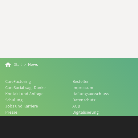
Start
News
CareFactoring
Bestellen
CareSocial sagt Danke
Impressum
Kontakt und Anfrage
Haftungsausschluss
Schulung
Datenschutz
Jobs und Karriere
AGB
Presse
Digitalisierung
Kooperation und Partner
CareSocial Shop
Supportcenter