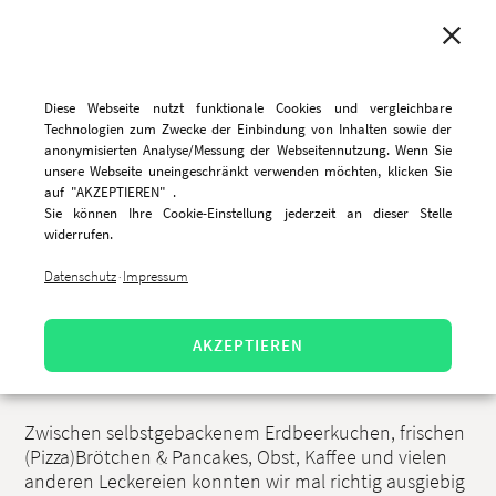
MENU
Diese Webseite nutzt funktionale Cookies und vergleichbare
Technologien zum Zwecke der Einbindung von Inhalten sowie der
anonymisierten Analyse/Messung der Webseitennutzung. Wenn Sie
unsere Webseite uneingeschränkt verwenden möchten, klicken Sie
Pläne schmieden bei
auf "AKZEPTIEREN" .
Sie können Ihre Cookie-Einstellung jederzeit an dieser Stelle
Schwarzwälder Kirschbrötchen
widerrufen.
Datenschutz
Impressum
·
6.4.2022, 13:42 Uhr
Die Freude war rieeesengroß als wir uns letzte Woche
AKZEPTIEREN
im Rahmen unseres Teamfrühstücks endlich alle
wiedersehen durften - live und in Farbe!🥳👏
Zwischen selbstgebackenem Erdbeerkuchen, frischen
(Pizza)Brötchen & Pancakes, Obst, Kaffee und vielen
anderen Leckereien konnten wir mal richtig ausgiebig