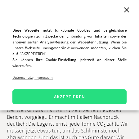
MENU
Diese Webseite nutzt funktionale Cookies und vergleichbare
Technologien zum Zwecke der Einbindung von Inhalten sowie der
anonymisierten Analyse/Messung der Webseitennutzung. Wenn Sie
unsere Webseite uneingeschränkt verwenden möchten, klicken Sie
🌱Nachhaltigkeit bei CareSocial
auf "AKZEPTIEREN" .
Sie können Ihre Cookie-Einstellung jederzeit an dieser Stelle
widerrufen.
21.4.2022, 10:41 Uhr
Datenschutz
Impressum
·
Das Wort Nachhaltigkeit🌱 ist heutzutage in aller
Munde: Nachhaltigkeit ist kein Trend, sondern unsere
Lebensversicherung. Warum?
AKZEPTIEREN
Der Weltklimarat hat vor Kurzem seinen neuesten
Bericht vorgelegt. Er macht mit allem Nachdruck
deutlich: Die Lage ist ernst, jede Tonne CO₂ zählt. Wir
müssen jetzt etwas tun, um das Schlimmste noch
abzuwenden. Und das ist auch das Gute daran: Wir